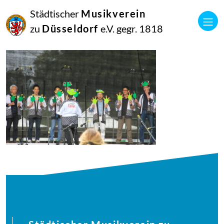
21
Städtischer
Musikverein
Juni
2018
zu
Düsseldorf
e.V. gegr. 1818
Manfred Hill
musikalisches-picknick200-51_28011214927_o