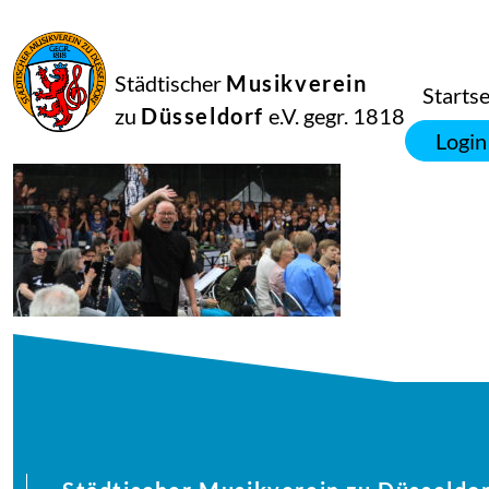
21
Juni
2018
Manfred Hill
Städtischer
Musikverein
musikalisches-picknick200-5_42879246251_o
Startse
zu
Düsseldorf
e.V. gegr. 1818
Login