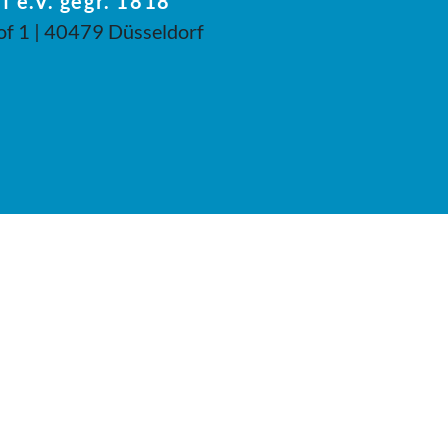
f e.V. gegr. 1818
of 1 | 40479 Düsseldorf