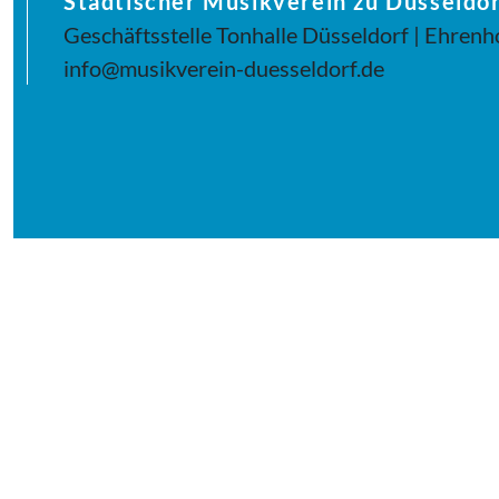
Städtischer Musikverein zu Düsseldor
Geschäftsstelle Tonhalle Düsseldorf | Ehrenh
info@musikverein-duesseldorf.de