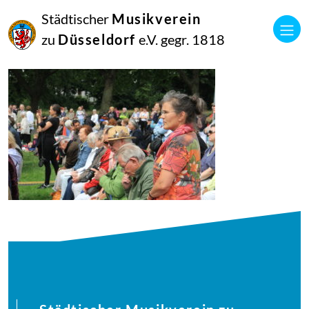
21
Städtischer
Musikverein
Juni
2018
zu
Düsseldorf
e.V. gegr. 1818
Manfred Hill
musikalisches-picknick200-61_42879614821_o