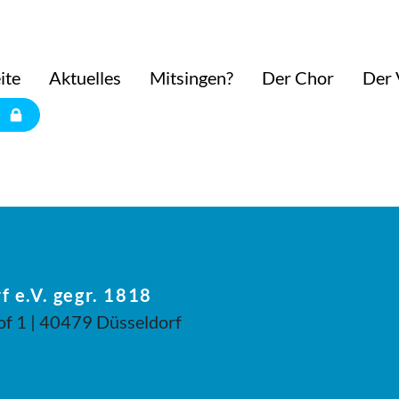
ite
Aktuelles
Mitsingen?
Der Chor
Der 
f e.V. gegr. 1818
of 1 | 40479 Düsseldorf