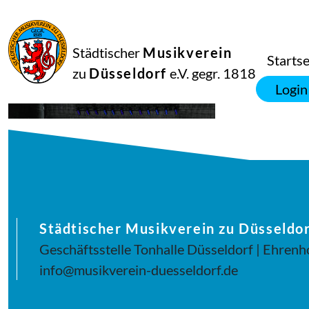
21
Juni
2018
Manfred Hill
Städtischer
Musikverein
musikalisches-picknick200-72_29007395818_o
Startse
zu
Düsseldorf
e.V. gegr. 1818
Login
Städtischer Musikverein zu Düsseldor
Geschäftsstelle Tonhalle Düsseldorf | Ehrenh
info@musikverein-duesseldorf.de