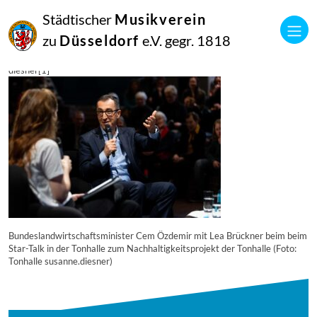
14
Städtischer
Musikverein
Oktober
2024
zu
Düsseldorf
e.V. gegr. 1818
Manfred Hill
240506-Green_Star_Talk_Tonhalle-Lea_Brueckner-Cem_Oezdemir-foto-
diesner[1]
Bundeslandwirtschaftsminister Cem Özdemir mit Lea Brückner beim beim
Star-Talk in der Tonhalle zum Nachhaltigkeitsprojekt der Tonhalle (Foto:
Tonhalle susanne.diesner)