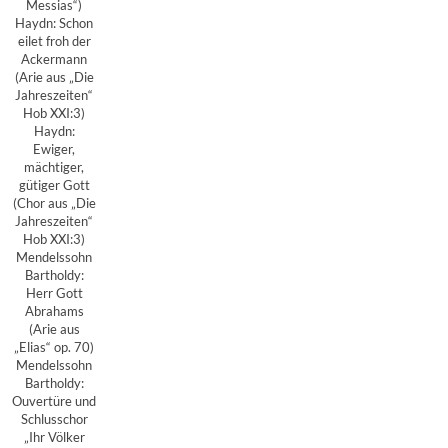
Messias“)
Haydn: Schon
eilet froh der
Ackermann
(Arie aus „Die
Jahreszeiten“
Hob XXI:3)
Haydn:
Ewiger,
mächtiger,
gütiger Gott
(Chor aus „Die
Jahreszeiten“
Hob XXI:3)
Mendelssohn
Bartholdy:
Herr Gott
Abrahams
(Arie aus
„Elias“ op. 70)
Mendelssohn
Bartholdy:
Ouvertüre und
Schlusschor
„Ihr Völker