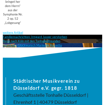
bringet her
dem Herrn“
aus der
Symphonie Nr.
2 op. 52
„Lobgesang“
weitere Artikel
Familiennachrichten: Irmgard Jasper verstorben
Reise nach Köln mit den Tonhallenfreunden
Herzlichen Glückwunsch Marieddy Rossetto
Städtischer Musikverein zu
Düsseldorf e.V. gegr. 1818
Geschäftsstelle Tonhalle Düsseldorf |
Ehrenhof 1 | 40479 Düsseldorf