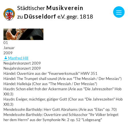
Städtischer
Musikverein
zu
Düsseldorf
e.V. gegr. 1818
01
Januar
2009
Manfred Hill
Neujahrskonzert 2009
Neujahrskonzert 2009
Händel: Ouvertüre aus der "Feuerwerksmusik" HWV 351
Händel: The Trumpet shall sound (Arie aus "The Messiah / Der Messias")
Händel: Halleluja (Chor aus "The Messiah / Der Messias")
Haydn: Schon eilet froh der Ackermann (Arie aus "Die Jahreszeiten" Hob
XXI:3)
Haydn: Ewiger, mächtiger, gütiger Gott (Chor aus "Die Jahreszeiten" Hob
XXI:3)
Mendelssohn Bartholdy: Herr Gott Abrahams (Arie aus "Elias" op. 70)
Mendelssohn Bartholdy: Ouvertüre und Schlusschor "Ihr Völker bringet
her dem Herrn" aus der Symphonie Nr. 2 op. 52 "Lobgesang"