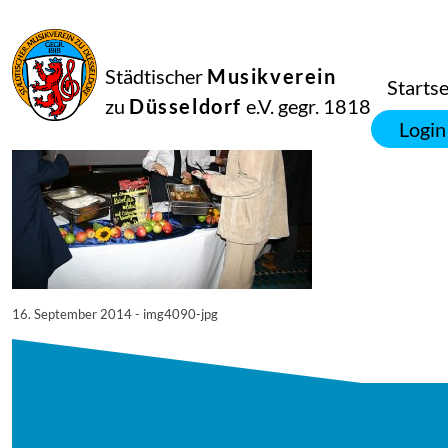
16
September
2014
Manfred Hill
Städtischer
Musikverein
4090
Startse
zu
Düsseldorf
e.V. gegr. 1818
Login
16. September 2014 - img4090-jpg