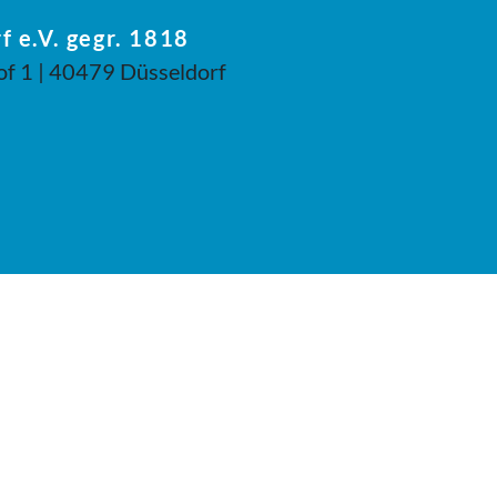
f e.V. gegr. 1818
of 1 | 40479 Düsseldorf