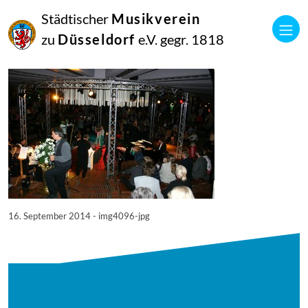
16
Städtischer
Musikverein
September
2014
zu
Düsseldorf
e.V. gegr. 1818
Manfred Hill
4096
16. September 2014 - img4096-jpg