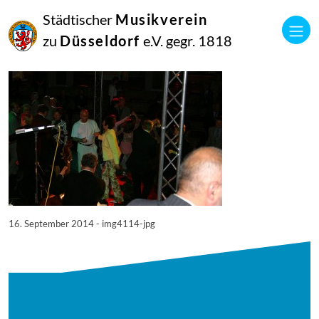
16
Städtischer
Musikverein
September
2014
zu
Düsseldorf
e.V. gegr. 1818
Manfred Hill
4114
16. September 2014 - img4114-jpg