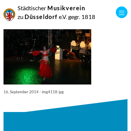
16
Städtischer
Musikverein
September
2014
zu
Düsseldorf
e.V. gegr. 1818
Manfred Hill
4118
16. September 2014 - img4118-jpg