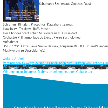
Schumann: Szenen aus Goethes Faust
Schramm . Rintzler . Protschka . Kawahara . Zarou .
Hawlitzky . Treskow . Ruff . Moser
Der Chor des Städtischen Musikvereins zu Düsseldorf
Orchestre Philharmonique de Liège . Pierre Bartholomée
Aufnahme:
06.06.1981, Onze-Lieve-Vrouw Basiliek, Tongeren; © B.R.T. Brüssel/Flande
Musikverein zu Düsseldorf e.V.
weitere Artikel
Vereinsleben: Bewegte Zeiten – Erinnerungen zum 100sten von Dietrich Fi
Kunibert Jung 100 Jahre
Wir denken an Johannes Brahms an seinem heutigen Geburtstag