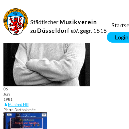
Städtischer
Musikverein
Startse
zu
Düsseldorf
e.V. gegr. 1818
Login
06
Juni
1981
Manfred Hill
Pierre Bartholomée