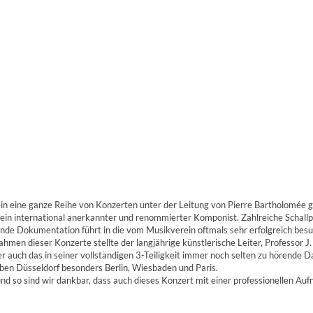
in eine ganze Reihe von Konzerten unter der Leitung von Pierre Bartholomée 
 ein international anerkannter und renommierter Komponist. Zahlreiche Schall
e Dokumentation führt in die vom Musikverein oftmals sehr erfolgreich besuch
 Rahmen dieser Konzerte stellte der langjährige künstlerische Leiter, Profes
uch das in seiner vollständigen 3-Teiligkeit immer noch selten zu hörende D
eben Düsseldorf besonders Berlin, Wiesbaden und Paris.
, und so sind wir dankbar, dass auch dieses Konzert mit einer professionellen