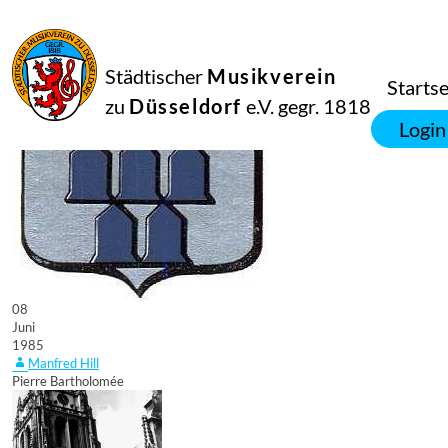
Städtischer
Musikverein
Startse
zu
Düsseldorf
e.V. gegr. 1818
Login
08
Juni
1985
Manfred Hill
Pierre Bartholomée