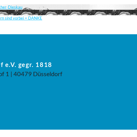
scher-Dieskau
ern sind vorbei = DANKE
f e.V. gegr. 1818
of 1 | 40479 Düsseldorf