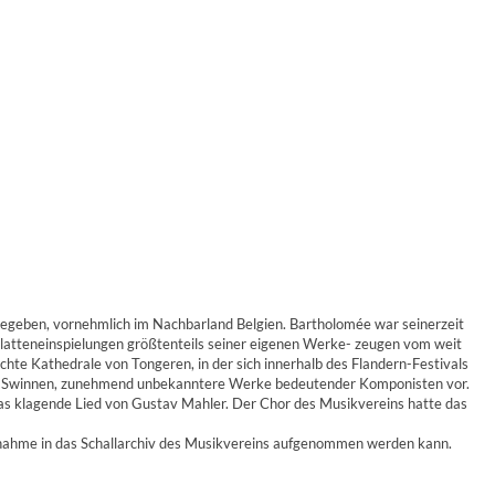
gegeben, vornehmlich im Nachbarland Belgien. Bartholomée war seinerzeit
platteneinspielungen größtenteils seiner eigenen Werke- zeugen vom weit
te Kathedrale von Tongeren, in der sich innerhalb des Flandern-Festivals
sor J. Swinnen, zunehmend unbekanntere Werke bedeutender Komponisten vor.
as klagende Lied von Gustav Mahler. Der Chor des Musikvereins hatte das
 Aufnahme in das Schallarchiv des Musikvereins aufgenommen werden kann.