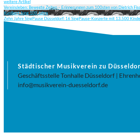
weitere Artikel
Vereinsleben: Bewegte Zeiten – Erinnerungen zum 100sten von Dietrich Fi
Kunibert Jung 100 Jahre
Zehn Jahre SingPause Düsseldorf: 16 SingPause-Konzerte mit 13.500 Kind
Städtischer Musikverein zu Düsseldor
Geschäftsstelle Tonhalle Düsseldorf | Ehrenh
info@musikverein-duesseldorf.de