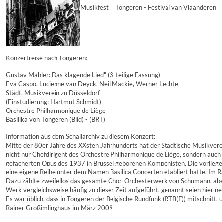
Musikfest = Tongeren - Festival van Vlaanderen
Konzertreise nach Tongeren:
Gustav Mahler: Das klagende Lied" (3-teilige Fassung)
Eva Caspo, Lucienne van Deyck, Neil Mackie, Werner Lechte
Städt. Musikverein zu Düsseldorf
(Einstudierung: Hartmut Schmidt)
Orchestre Philharmonique de Liège
Basilika von Tongeren (Bild) - (BRT)
Information aus dem Schallarchiv zu diesem Konzert:
Mitte der 80er Jahre des XXsten Jahrhunderts hat der Städtische Musikvere
nicht nur Chefdirigent des Orchestre Philharmonique de Liège, sondern auch
gefächerten Opus des 1937 in Brüssel geborenen Komponisten. Die vorliegend
eine eigene Reihe unter dem Namen Basilica Concerten etabliert hatte. Im
Dazu zählte zweifellos das gesamte Chor-Orchesterwerk von Schumann, aber a
Werk vergleichsweise häufig zu dieser Zeit aufgeführt, genannt seien hier n
Es war üblich, dass in Tongeren der Belgische Rundfunk (RTB(F)) mitschnitt
Rainer Großimlinghaus im März 2009