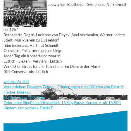
Ludwig van Beethoven: Symphonie Nr. 9 d-moll
op. 125"
Bernadette Deglin, Lucienne van Deyck, Axel Vermeulen, Werner Lechte
Städt. Musikverein zu Düsseldorf
(Einstudierung: Hartmut Schmidt)
Orchestre Philharmonique de Liège
Jeden Tag ein Konzert und zwar in
Lüttich - Siegen - Verviers - Lüttich
Wirklicher Stress für alle Teilnehmer im Dienste der Musik
Bild: Conservatoire Lüttich
weitere Artikel
Vereinsleben: Bewegte Zeiten – Erinnerungen zum 100sten von Dietrich
Fischer-Dieskau
Kunibert Jung 100 Jahre
Zehn Jahre SingPause Düsseldorf: 16 SingPause-Konzerte mit 13.500
Kindern sind vorbei = DANKE