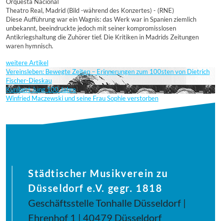
Orquesta Nacional
Theatro Real, Madrid (Bild -während des Konzertes) - (RNE)
Diese Aufführung war ein Wagnis: das Werk war in Spanien ziemlich
unbekannt, beeindruckte jedoch mit seiner kompromisslosen
Antikriegshaltung die Zuhörer tief. Die Kritiken in Madrids Zeitungen
waren hymnisch.
weitere Artikel
Vereinsleben: Bewegte Zeiten – Erinnerungen zum 100sten von Dietrich
Fischer-Dieskau
Kunibert Jung 100 Jahre
Winfried Maczewski und seine Frau Sophie verstorben
Städtischer Musikverein zu
Düsseldorf e.V. gegr. 1818
Geschäftsstelle Tonhalle Düsseldorf |
Ehrenhof 1 | 40479 Düsseldorf