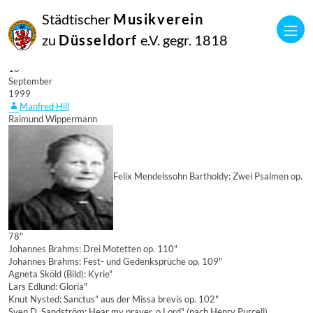
Städtischer
Musikverein
zu
Düsseldorf
e.V. gegr. 1818
18
September
1999
Manfred Hill
Raimund Wippermann
Felix Mendelssohn Bartholdy: Zwei Psalmen op.
78"
Johannes Brahms: Drei Motetten op. 110"
Johannes Brahms: Fest- und Gedenksprüche op. 109"
Agneta Sköld (Bild): Kyrie"
Lars Edlund: Gloria"
Knut Nysted: Sanctus" aus der Missa brevis op. 102"
Sven D. Sandström: Hear my prayer, o Lord" (nach Henry Purcell)