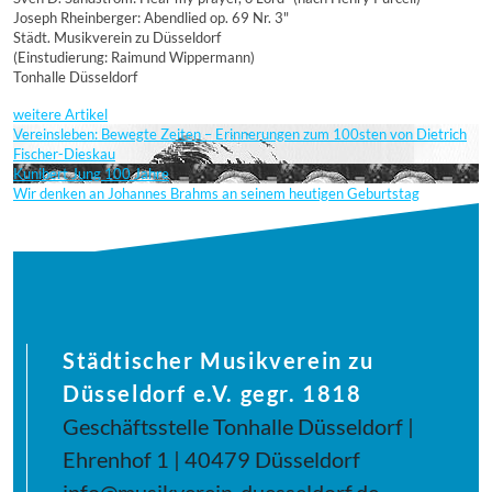
Joseph Rheinberger: Abendlied op. 69 Nr. 3"
Städt. Musikverein zu Düsseldorf
(Einstudierung: Raimund Wippermann)
Tonhalle Düsseldorf
weitere Artikel
Vereinsleben: Bewegte Zeiten – Erinnerungen zum 100sten von Dietrich
Fischer-Dieskau
Kunibert Jung 100 Jahre
Wir denken an Johannes Brahms an seinem heutigen Geburtstag
Städtischer Musikverein zu
Düsseldorf e.V. gegr. 1818
Geschäftsstelle Tonhalle Düsseldorf |
Ehrenhof 1 | 40479 Düsseldorf