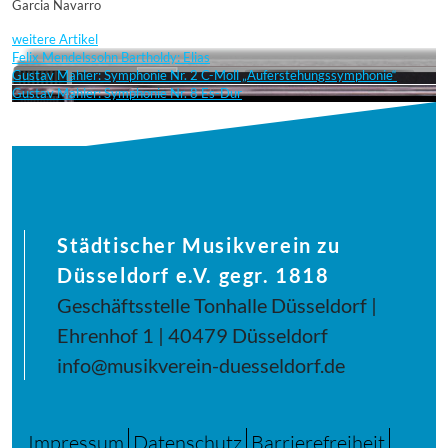
Garcia Navarro
weitere Artikel
Felix Mendelssohn Bartholdy: Elias
Gustav Mahler: Symphonie Nr. 2 C-Moll „Auferstehungssymphonie“
Gustav Mahler: Symphonie Nr. 8 Es-Dur
Städtischer Musikverein zu
Düsseldorf e.V. gegr. 1818
Geschäftsstelle Tonhalle Düsseldorf |
Ehrenhof 1 | 40479 Düsseldorf
info@musikverein-duesseldorf.de
Impressum
Datenschutz
Barrierefreiheit