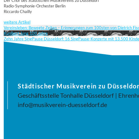
Der Chor des Städtischen Musikvereins zu Düsseldorf
Radio-Symphonie-Orchester Berlin
Riccardo Chailly
weitere Artikel
Vereinsleben: Bewegte Zeiten – Erinnerungen zum 100sten von Dietrich Fi
Kunibert Jung 100 Jahre
Zehn Jahre SingPause Düsseldorf: 16 SingPause-Konzerte mit 13.500 Kind
Städtischer Musikverein zu Düsseldor
Geschäftsstelle Tonhalle Düsseldorf | Ehrenh
info@musikverein-duesseldorf.de