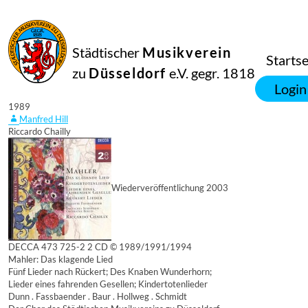
Städtischer
Musikverein
Startse
zu
Düsseldorf
e.V. gegr. 1818
01
Login
Januar
1989
Manfred Hill
Riccardo Chailly
Wiederveröffentlichung 2003
DECCA 473 725-2 2 CD © 1989/1991/1994
Mahler: Das klagende Lied
Fünf Lieder nach Rückert; Des Knaben Wunderhorn;
Lieder eines fahrenden Gesellen; Kindertotenlieder
Dunn . Fassbaender . Baur . Hollweg . Schmidt