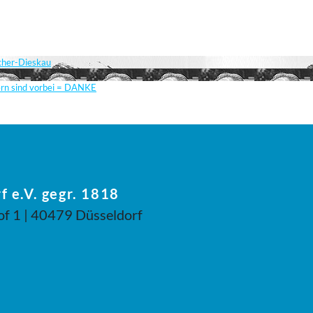
scher-Dieskau
ern sind vorbei = DANKE
f e.V. gegr. 1818
of 1 | 40479 Düsseldorf