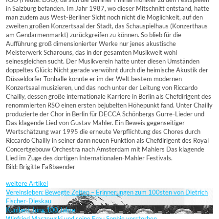
in Salzburg befanden. Im Jahr 1987, wo dieser Mitschnitt entstand, hatte
man zudem aus West-Berliner Sicht noch nicht die Möglichkeit, auf den
zweiten großen Konzertsaal der Stadt, das Schauspielhaus (Konzerthaus
am Gendarmenmarkt) zurückgreifen zu können. So blieb für die
Aufführung groß dimensionierter Werke nur jenes akustische
Meisterwerk Scharouns, das in der gesamten Musikwelt wohl
seinesgleichen sucht. Der Musikverein hatte unter diesen Umständen
doppeltes Glück: Nicht gerade verwöhnt durch die heimische Akustik der
Düsseldorfer Tonhalle konnte er im der Welt bestem modernen
Konzertsaal musizieren, und das noch unter der Leitung von Riccardo
Chailly, dessen große internationale Karriere in Berlin als Chefdirigent des
renommierten RSO einen ersten bejubelten Höhepunkt fand. Unter Chailly
produzierte der Chor in Berlin für DECCA Schönbergs Gurre-Lieder und
Das klagende Lied von Gustav Mahler. Ein Beweis gegenseitiger
Wertschätzung war 1995 die erneute Verpflichtung des Chores durch
Riccardo Chailly in seiner dann neuen Funktion als Chefdirigent des Royal
Concertgebouw Orchestra nach Amsterdam mit Mahlers Das klagende
Lied im Zuge des dortigen Internationalen-Mahler Festivals.
Bild: Brigitte Faßbaender
weitere Artikel
Vereinsleben: Bewegte Zeiten – Erinnerungen zum 100sten von Dietrich
Fischer-Dieskau
Kunibert Jung 100 Jahre
Winfried Maczewski und seine Frau Sophie verstorben