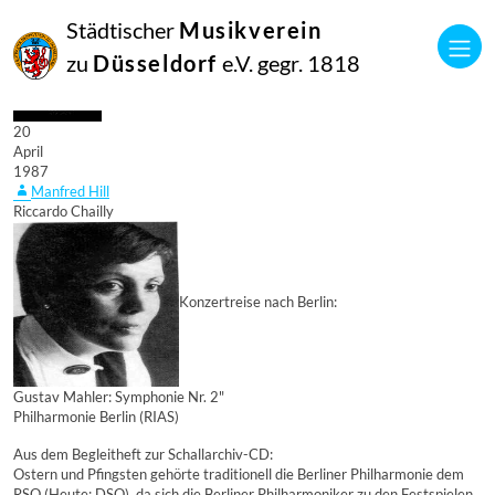
Städtischer
Musikverein
zu
Düsseldorf
e.V. gegr. 1818
20
April
1987
Manfred Hill
Riccardo Chailly
Konzertreise nach Berlin:
Gustav Mahler: Symphonie Nr. 2"
Philharmonie Berlin (RIAS)
Aus dem Begleitheft zur Schallarchiv-CD:
Ostern und Pfingsten gehörte traditionell die Berliner Philharmonie dem
RSO (Heute: DSO), da sich die Berliner Philharmoniker zu den Festspielen