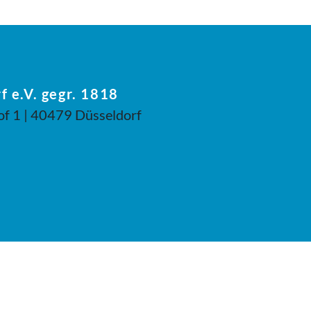
f e.V. gegr. 1818
of 1 | 40479 Düsseldorf