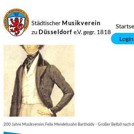
23
April
2018
administrator
Städtischer
Musikverein
Felix_Mendelssohn_Bartholdy
Startse
zu
Düsseldorf
e.V. gegr. 1818
Login
200 Jahre Musikverein: Felix Mendelssohn Bartholdy - Großer Beifall nach 