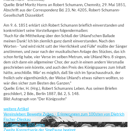
Quelle: Brief Moritz Horns an Robert Schumann, Chemnitz, 29. Mai 1851,
Abschrift aus der Correspondenz Bd. 23, Nr. 4205, Robert-Schumann-
Gesellschaft Düsseldorf.
Am 9. 6. 1851 erklärt sich Robert Schumann brieflich einverstanden und
konkretisiert seine Vorstellungen folgendermaßen:
"Auch für die Mittheilung über den Schluß der Uhland'schen Ballade
meinen Dank! Ich bin ziemlich ganz damit einverstanden. Nach den
Worten - "und wird nicht satt der Herrlichkeit und Fülle" müßte der Sänger
anstimmen, und zwar nach der musikalischen Anlage des Stückes, das ich
schon fertig habe, vier Verse im selben Metrum, wie Uhland Nro. 8 singen,
dem sich dann ein allgemeiner Chor, der auch in einem andern Versmaße
geschrieben sein könnte, und auch den Preis des Königspaares zum Inhalt
hätte, anschlöße. Wär' es möglich, daß Sie sich im Sprachausdruck, der
freilich sehr eigenthümlich, der Weise Uhland's etwas nähern wollten, so
wär dies sicher zum Besten des Ganzen."
Quelle: Erler, H. (Hrg.), Robert Schumanns Leben. Aus seinen Briefen
geschildert, 2 Bde., Berlin 1887, Bd. 2, S. 148.
Bild: Autograph von "Der Königssohn"
weitere Artikel
Vereinsleben: Bewegte Zeiten – Erinnerungen zum 100sten von Dietrich
Fischer-Dieskau
Kunibert Jung 100 Jahre
Zweite Konzertserie der SingPause beginnt