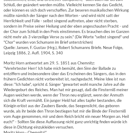
Schluß, der geändert werden müßte. Vielleicht kennen Sie das Gedicht,
oder können es sich doch verschaffen. Zur beseren musikalischen Wirkung
müßte nämlich der Sänger nach den Worten - und wird nicht satt der
Herrlichkeit und Fülle - selbst singend auftreten, aber nicht sterben,
sondern im Preise seiner Heilung und der eben angeschauten Pracht - und
der Chor zum Schluß in den Preis einstimmen. Es brauchen dies im Ganzen
nicht mehr als 3 vierzeilige Verse zu sein." (Die Worte "selbst singend" und
"Chor" wurden von Schumann im Brief unterstrichen)
Quelle: Jansen, F. Gustav (Hrg.), Robert Schumanns Briefe. Neue Folge,
Leipzig 1886, 2. Aufl. 1904, S. 340
Moritz Horn antwortet am 29. 5. 1851 aus Chemnitz:
"Verehrtester Herr! Ich habe mich bemüht, den Sinn der Ballade zu
entziffern und insbesondere über das Erscheinen des Sängers, das in den
frühern Gedichten nicht vorbereitet ist, nachgedacht. Meine Idee ist nun
diese: "Ich habe", spricht d. Sänger "gewartet wohl manche Jahre auf die
Wiedergeburt des Reiches. Man hat mir gesagt, daß die Finsterniß meiner
Augen weichen werde, wenn der Thron neu erglänzt, wenn der Anmuth
sich die Kraft vermählt. Ein junger Held hat alles tapfer bestanden, die
Königin erlöst aus der Zaubers Bande, das Seegenslicht, das geboren
wurde, als ihr beide den Thron bestiegen hat mir die Binde der Finsterniß
vom Auge genommen, mir und dem Reich bricht ein neuer Morgen an. Heil
euch!" - Sollten Sie diese Auffassung nicht ganz unrichtig finden würde ich
diese in Dichtung einzukleiden versuchen.
Moritz Horn - Chemnitz)"