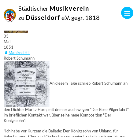
Städtischer
Musikverein
zu
Düsseldorf
e.V. gegr. 1818
03
Mai
1851
Manfred Hill
Robert Schumann
An diesem Tage schrieb Robert Schumann an
den Dichter Moritz Horn, mit dem er auch wegen "Der Rose Pilgerfahrt"
im brieflichen Kontakt war, über seine neue Komposition "Der
Königssohn":
"Ich habe vor Kurzem die Ballade: Der Königssohn von Uhland, für
Solostimmen, Chor, und Orchester componiert, - doch auch nur bis zum