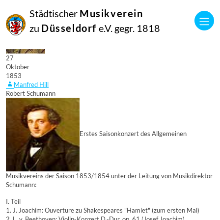
Städtischer
Musikverein
zu
Düsseldorf
e.V. gegr. 1818
27
Oktober
1853
Manfred Hill
Robert Schumann
Erstes Saisonkonzert des Allgemeinen
Musikvereins der Saison 1853/1854 unter der Leitung von Musikdirektor
Schumann:
I. Teil
1. J. Joachim: Ouvertüre zu Shakespeares "Hamlet" (zum ersten Mal)
2. L. v. Beethoven: Violin-Konzert D.-Dur, op. 61 (Josef Joachim)