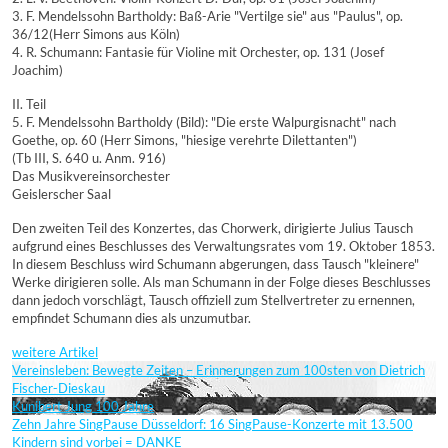
3. F. Mendelssohn Bartholdy: Baß-Arie "Vertilge sie" aus "Paulus", op.
36/12(Herr Simons aus Köln)
4. R. Schumann: Fantasie für Violine mit Orchester, op. 131 (Josef
Joachim)
II. Teil
5. F. Mendelssohn Bartholdy (Bild): "Die erste Walpurgisnacht" nach
Goethe, op. 60 (Herr Simons, "hiesige verehrte Dilettanten")
(Tb III, S. 640 u. Anm. 916)
Das Musikvereinsorchester
Geislerscher Saal
Den zweiten Teil des Konzertes, das Chorwerk, dirigierte Julius Tausch
aufgrund eines Beschlusses des Verwaltungsrates vom 19. Oktober 1853.
In diesem Beschluss wird Schumann abgerungen, dass Tausch "kleinere"
Werke dirigieren solle. Als man Schumann in der Folge dieses Beschlusses
dann jedoch vorschlägt, Tausch offiziell zum Stellvertreter zu ernennen,
empfindet Schumann dies als unzumutbar.
weitere Artikel
Vereinsleben: Bewegte Zeiten – Erinnerungen zum 100sten von Dietrich
Fischer-Dieskau
Kunibert Jung 100 Jahre
Zehn Jahre SingPause Düsseldorf: 16 SingPause-Konzerte mit 13.500
Kindern sind vorbei = DANKE