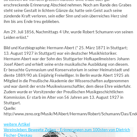
erschreckende Erinnerung Abschied nehmen. Noch am Rande des Grabes
steht seine Gestalt in lichtem Glänze da; hatte sein Geist auch seine
zündende Kraft verloren, sein edler Sinn und sein überreiches Herz sind
ihm bis ans Ende treu geblieben.
Am 29. Juli 1856, Nachmittags 4 Uhr, wurde Robert Schumann von seinen
Leiden erlöst."
Bild und Kurzbiographie: Hermann Abert (* 25. März 1871 in Stuttgart; 
13. August 1927 in Stuttgart) war ein deutscher Musikhistoriker.
Hermann Abert war der Sohn des Stuttgarter Hofkapellmeisters Johann
Josef Abert und erhielt seine erste musikalische Ausbildung von diesem.
Er besuchte Gymnasium und Konservatorium in seiner Heimatstadt und
diente 1889/90 als Einjährig Freiwilliger. In Berlin wurde Abert 1925 als
Mitglied in die Preußische Akademie der Wissenschaften aufgenommen
und war damit der erste Musikwissenschaftler, dem diese Ehre widerfuhr.
Zudem wurde er Vorsitzender der Preußischen Musikgeschichtlichen
Kommission. Er starb im Alter von 56 Jahren am 13. August 1927 in
Stuttgart.
Quelle:
http://www.zeno.org/Musik/M/Abert/Hermann/Robert/Schumann/Das/End
weitere Artikel
Vereinsleben: Bewegte Zeiten – Erinnerungen zum 100sten von Dietrich
Fischer-Dieskau