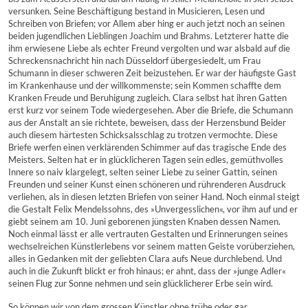
versunken. Seine Beschäftigung bestand in Musicieren, Lesen und
Schreiben von Briefen; vor Allem aber hing er auch jetzt noch an seinen
beiden jugendlichen Lieblingen Joachim und Brahms. Letzterer hatte die
ihm erwiesene Liebe als echter Freund vergolten und war alsbald auf die
Schreckensnachricht hin nach Düsseldorf übergesiedelt, um Frau
Schumann in dieser schweren Zeit beizustehen. Er war der häufigste Gast
im Krankenhause und der willkommenste; sein Kommen schaffte dem
Kranken Freude und Beruhigung zugleich. Clara selbst hat ihren Gatten
erst kurz vor seinem Tode wiedergesehen. Aber die Briefe, die Schumann
aus der Anstalt an sie richtete, beweisen, dass der Herzensbund Beider
auch diesem härtesten Schicksalsschlag zu trotzen vermochte. Diese
Briefe werfen einen verklärenden Schimmer auf das tragische Ende des
Meisters. Selten hat er in glücklicheren Tagen sein edles, gemüthvolles
Innere so naiv klargelegt, selten seiner Liebe zu seiner Gattin, seinen
Freunden und seiner Kunst einen schöneren und rührenderen Ausdruck
verliehen, als in diesen letzten Briefen von seiner Hand. Noch einmal steigt
die Gestalt Felix Mendelssohns, des »Unvergesslichen«, vor ihm auf und er
giebt seinem am 10. Juni geborenen jüngsten Knaben dessen Namen.
Noch einmal lässt er alle vertrauten Gestalten und Erinnerungen seines
wechselreichen Künstlerlebens vor seinem matten Geiste vorüberziehen,
alles in Gedanken mit der geliebten Clara aufs Neue durchlebend. Und
auch in die Zukunft blickt er froh hinaus; er ahnt, dass der »junge Adler«
seinen Flug zur Sonne nehmen und sein glücklicherer Erbe sein wird.
So können wir von dem grossen Künstler ohne trübe oder gar