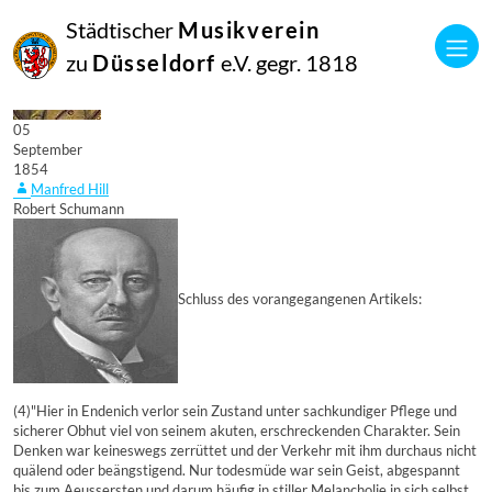
Städtischer
Musikverein
zu
Düsseldorf
e.V. gegr. 1818
05
September
1854
Manfred Hill
Robert Schumann
Schluss des vorangegangenen Artikels:
(4)"Hier in Endenich verlor sein Zustand unter sachkundiger Pflege und
sicherer Obhut viel von seinem akuten, erschreckenden Charakter. Sein
Denken war keineswegs zerrüttet und der Verkehr mit ihm durchaus nicht
quälend oder beängstigend. Nur todesmüde war sein Geist, abgespannt
bis zum Aeussersten und darum häufig in stiller Melancholie in sich selbst