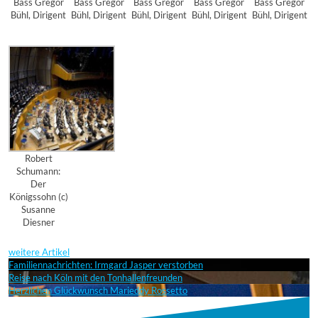
Bass Gregor
Bass Gregor
Bass Gregor
Bass Gregor
Bass Gregor
Bühl, Dirigent
Bühl, Dirigent
Bühl, Dirigent
Bühl, Dirigent
Bühl, Dirigent
Robert
Schumann:
Der
Königssohn (c)
Susanne
Diesner
weitere Artikel
Familiennachrichten: Irmgard Jasper verstorben
Reise nach Köln mit den Tonhallenfreunden
Herzlichen Glückwunsch Marieddy Rossetto