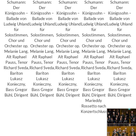
Schumann:
Schumann:
Schumann:
Schumann:
Schumann:
Der
Der
Der
Der
Der
Königssohn –
Königssohn –
Königssohn –
Königssohn –
Königssohn –
Ballade von
Ballade von
Ballade von
Ballade von
Ballade von
Ludwig Uhland
Ludwig Uhland
Ludwig Uhland
Ludwig Uhland
Ludwig Uhland
für
für
für
für
für
Solostimmen,
Solostimmen,
Solostimmen,
Solostimmen,
Solostimmen,
Chor und
Chor und
Chor und
Chor und
Chor und
Orchester op.
Orchester op.
Orchester op.
Orchester op.
Orchester op.
Melanie Lang,
Melanie Lang,
Melanie Lang,
Melanie Lang,
Melanie Lang,
Alt Raphael
Alt Raphael
Alt Raphael
Alt Raphael
Alt Raphael
Pauss, Tenor
Pauss, Tenor
Pauss, Tenor
Pauss, Tenor
Pauss, Tenor
Richard Sveda,
Richard Sveda,
Richard Sveda,
Richard Sveda,
Richard Sveda,
Bariton
Bariton
Bariton
Bariton
Bariton
Lukasz
Lukasz
Lukasz
Lukasz
Lukasz
Konieczny,
Konieczny,
Konieczny,
Konieczny,
Konieczny,
Bass Gregor
Bass Gregor
Bass Gregor
Bass Gregor
Bass Gregor
Bühl, Dirigent
Bühl, Dirigent
Bühl, Dirigent
Bühl, Dirigent
Bühl, Dirigent
Marieddy
Rossetto nach
Konzertschluss