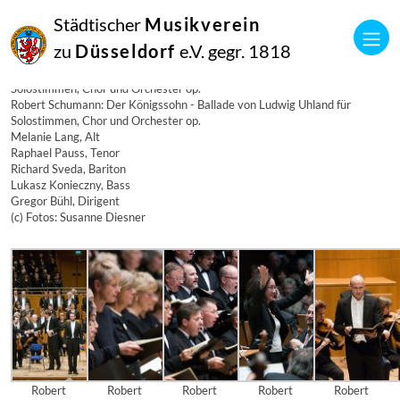
28
Städtischer
Musikverein
Februar
2010
zu
Düsseldorf
e.V. gegr. 1818
Manfred Hill
Robert Schumann: Der Königssohn – Ballade von Ludwig Uhland für
Solostimmen, Chor und Orchester op.
Robert Schumann: Der Königssohn - Ballade von Ludwig Uhland für
Solostimmen, Chor und Orchester op.
Melanie Lang, Alt
Raphael Pauss, Tenor
Richard Sveda, Bariton
Lukasz Konieczny, Bass
Gregor Bühl, Dirigent
(c) Fotos: Susanne Diesner
Robert
Robert
Robert
Robert
Robert