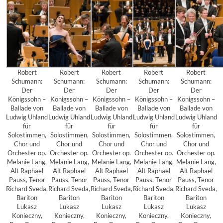
Robert
Robert
Robert
Robert
Robert
Schumann:
Schumann:
Schumann:
Schumann:
Schumann:
Der
Der
Der
Der
Der
Königssohn –
Königssohn –
Königssohn –
Königssohn –
Königssohn –
Ballade von
Ballade von
Ballade von
Ballade von
Ballade von
Ludwig Uhland
Ludwig Uhland
Ludwig Uhland
Ludwig Uhland
Ludwig Uhland
für
für
für
für
für
Solostimmen,
Solostimmen,
Solostimmen,
Solostimmen,
Solostimmen,
Chor und
Chor und
Chor und
Chor und
Chor und
Orchester op.
Orchester op.
Orchester op.
Orchester op.
Orchester op.
Melanie Lang,
Melanie Lang,
Melanie Lang,
Melanie Lang,
Melanie Lang,
Alt Raphael
Alt Raphael
Alt Raphael
Alt Raphael
Alt Raphael
Pauss, Tenor
Pauss, Tenor
Pauss, Tenor
Pauss, Tenor
Pauss, Tenor
Richard Sveda,
Richard Sveda,
Richard Sveda,
Richard Sveda,
Richard Sveda,
Bariton
Bariton
Bariton
Bariton
Bariton
Lukasz
Lukasz
Lukasz
Lukasz
Lukasz
Konieczny,
Konieczny,
Konieczny,
Konieczny,
Konieczny,