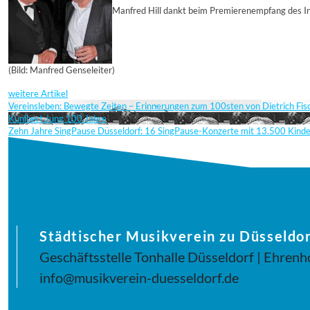
Manfred Hill dankt beim Premierenempfang des I
(Bild: Manfred Genseleiter)
weitere Artikel
Vereinsleben: Bewegte Zeiten – Erinnerungen zum 100sten von Dietrich Fi
Kunibert Jung 100 Jahre
Zehn Jahre SingPause Düsseldorf: 16 SingPause-Konzerte mit 13.500 Kind
Städtischer Musikverein zu Düsseldor
Geschäftsstelle Tonhalle Düsseldorf | Ehrenh
info@musikverein-duesseldorf.de