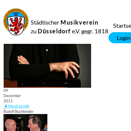
Städtischer
Musikverein
Startse
zu
Düsseldorf
e.V. gegr. 1818
Login
09
Dezember
2011
Manfred Hill
Rudolf Buchbinder