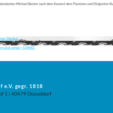
ntendanten Michael Becker nach dem Konzert dem Pianisten und Dirigenten Ru
scher-Dieskau
ern sind vorbei = DANKE
f e.V. gegr. 1818
of 1 | 40479 Düsseldorf