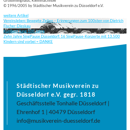
Großimlinghaus, Kleinmachnow
© 1996/2005 by Städtischer Musikverein zu Düsseldorf e.V.
weitere Artikel
Vereinsleben: Bewegte Zeiten – Erinnerungen zum 100sten von Dietrich
Fischer-Dieskau
Kunibert Jung 100 Jahre
Zehn Jahre SingPause Düsseldorf: 16 SingPause-Konzerte mit 13.500
Kindern sind vorbei = DANKE
Städtischer Musikverein zu
Düsseldorf e.V. gegr. 1818
Geschäftsstelle Tonhalle Düsseldorf |
Ehrenhof 1 | 40479 Düsseldorf
info@musikverein-duesseldorf.de