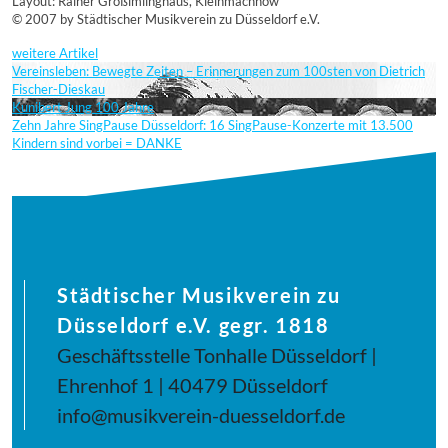
Layout: Rainer Großimlinghaus, Kleinmachnow
© 2007 by Städtischer Musikverein zu Düsseldorf e.V.
weitere Artikel
Vereinsleben: Bewegte Zeiten – Erinnerungen zum 100sten von Dietrich
Fischer-Dieskau
Kunibert Jung 100 Jahre
Zehn Jahre SingPause Düsseldorf: 16 SingPause-Konzerte mit 13.500
Kindern sind vorbei = DANKE
Städtischer Musikverein zu
Düsseldorf e.V. gegr. 1818
Geschäftsstelle Tonhalle Düsseldorf |
Ehrenhof 1 | 40479 Düsseldorf
info@musikverein-duesseldorf.de