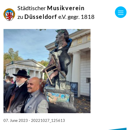
07
Städtischer
Musikverein
Juni
2023
zu
Düsseldorf
e.V. gegr. 1818
Manfred Hill
20221027_125613
07. June 2023 - 20221027_125613