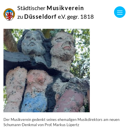
09
Städtischer
Musikverein
Juni
2023
zu
Düsseldorf
e.V. gegr. 1818
Manfred Hill
20230608_120914
Der Musikverein gedenkt seines ehemaligen Musikdirektors am neuen
Schumann-Denkmal von Prof. Markus Lüpertz