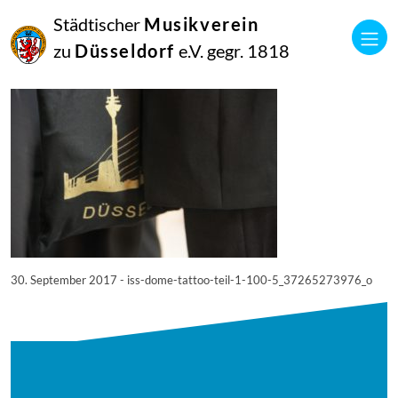
30
Städtischer
Musikverein
September
2017
zu
Düsseldorf
e.V. gegr. 1818
Netkotec
iss-dome-tattoo—teil-1—-100-5_37265273976_o
30. September 2017 - iss-dome-tattoo-teil-1-100-5_37265273976_o