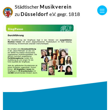
18
Städtischer
Musikverein
März
2026
zu
Düsseldorf
e.V. gegr. 1818
Netkotec
SingPause 2026-20 Jahre SingPause Vorstellung Stand März 2026-3