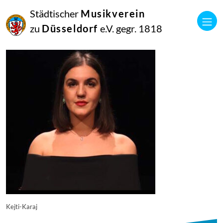
26
Städtischer
Musikverein
September
2023
zu
Düsseldorf
e.V. gegr. 1818
Manfred Hill
Kejti-Karaj
Kejti-Karaj