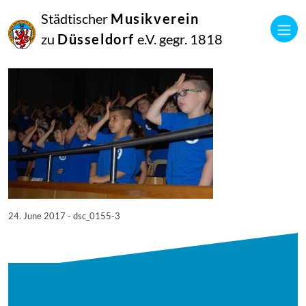
24
Städtischer
Musikverein
Juni
2017
zu
Düsseldorf
e.V. gegr. 1818
Manfred Hill
DSC_0155
24. June 2017 - dsc_0155-3