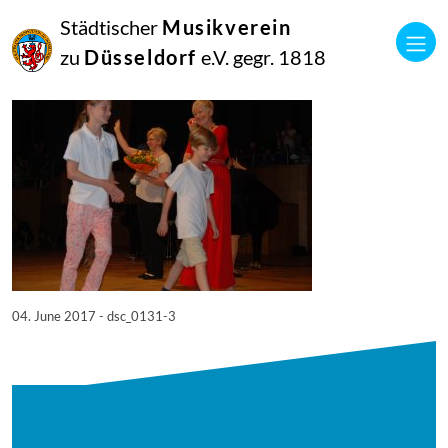
04
Städtischer
Musikverein
Juni
2017
zu
Düsseldorf
e.V. gegr. 1818
Manfred Hill
DSC_0131
04. June 2017 - dsc_0131-3