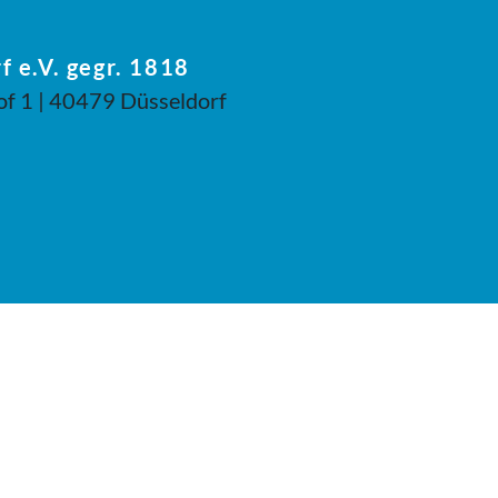
f e.V. gegr. 1818
of 1 | 40479 Düsseldorf