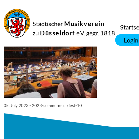
05
Juli
2023
Manfred Hill
Städtischer
Musikverein
2023 Sommermusikfest 10
Startse
zu
Düsseldorf
e.V. gegr. 1818
Login
05. July 2023 - 2023-sommermusikfest-10