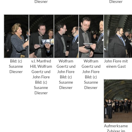
Diesner
Diesner
Bild: (c)
v.l. Manfred
Wolfram
Wolfram
John Fiore mit
Susanne
Hill, Wolfram
Goertz und
Goertz und
einem Gast
Diesner
Goertz und
John Fiore
John Fiore
John Fiore
Bild: (c)
Bild: (c)
Bild: (c)
Susanne
Susanne
Susanne
Diesner
Diesner
Diesner
Aufmerksame
Zuhörer im