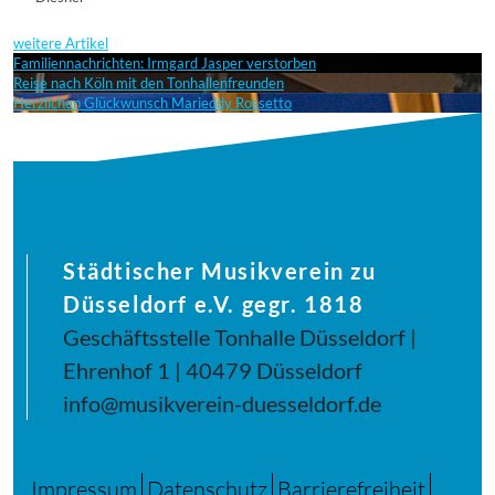
weitere Artikel
Familiennachrichten: Irmgard Jasper verstorben
Reise nach Köln mit den Tonhallenfreunden
Herzlichen Glückwunsch Marieddy Rossetto
Städtischer Musikverein zu
Düsseldorf e.V. gegr. 1818
Geschäftsstelle Tonhalle Düsseldorf |
Ehrenhof 1 | 40479 Düsseldorf
info@musikverein-duesseldorf.de
Impressum
Datenschutz
Barrierefreiheit