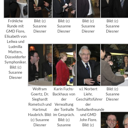
Fröhliche
Bild: (c)
Bild: (c)
Bild: (c)
Bild: (c)
Runde mit
Susanne
Susanne
Susanne
Susanne
GMD Fiore,
Diesner
Diesner
Diesner
Diesner
Elisabeth von
Leliwa und
Ludmilla
Matters,
Düsseldorfer
Symphoniker.
Bild: (c)
Susanne
Diesner
Wolfram
Karin Fuchs-
v.l. Norbert
Bild: (c)
Goertz, Dr.
Backhaus von
Liehr,
Susanne
Sieghardt
der
Geschäftsführer
Diesner
Rometsch und
Verwaltung
der
Hartmut
der Tonhalle
Tonhallenfreunde
Haubrich. Bild:
im Gespräch.
und GMD
(c) Susanne
Bild: (c)
John Fiore.
Diesner
Susanne
Bild: (c)