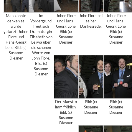
Man könnte
Im
Johne Fiore
John Fiore bei
Johne Fiore
denken es
Vordergrund
und Hans-
seiner
und Hans-
würde
freut sich
Georg Lohe
Dankesrede.
Georg Lohe
getanzt: Johne
Dramaturgin
Bild: (c)
Bild: (c)
Fiore und
Elisabeth von
Susanne
Susanne
Hans-Georg
Leliwa über
Diesner
Diesner
Lohe Bild: (c)
die schönen
Susanne
Worte von
Diesner
John Fiore.
Bild: (c)
Susanne
Diesner
Der Maestro
Bild: (c)
Bild: (c)
imm fröhlich.
Susanne
Susanne
Bild: (c)
Diesner
Diesner
Susanne
Diesner