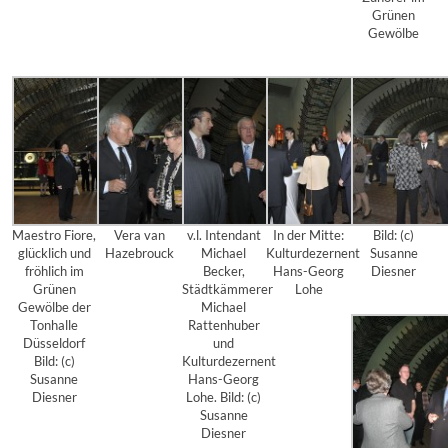
Grünen
Gewölbe
Maestro Fiore,
Vera van
v.l. Intendant
In der Mitte:
Bild: (c)
glücklich und
Hazebrouck
Michael
Kulturdezernent
Susanne
fröhlich im
Becker,
Hans-Georg
Diesner
Grünen
Städtkämmerer
Lohe
Gewölbe der
Michael
Tonhalle
Rattenhuber
Düsseldorf
und
Bild: (c)
Kulturdezernent
Susanne
Hans-Georg
Diesner
Lohe. Bild: (c)
Susanne
Diesner