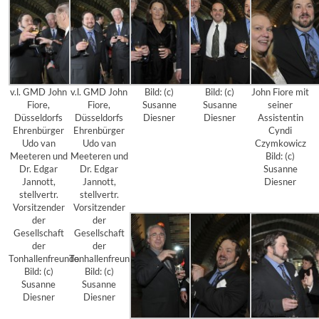
v.l. GMD John
v.l. GMD John
Bild: (c)
Bild: (c)
John Fiore mit
Fiore,
Fiore,
Susanne
Susanne
seiner
Düsseldorfs
Düsseldorfs
Diesner
Diesner
Assistentin
Ehrenbürger
Ehrenbürger
Cyndi
Udo van
Udo van
Czymkowicz
Meeteren und
Meeteren und
Bild: (c)
Dr. Edgar
Dr. Edgar
Susanne
Jannott,
Jannott,
Diesner
stellvertr.
stellvertr.
Vorsitzender
Vorsitzender
der
der
Gesellschaft
Gesellschaft
der
der
Tonhallenfreunde.
Tonhallenfreunde.
Bild: (c)
Bild: (c)
Susanne
Susanne
Diesner
Diesner