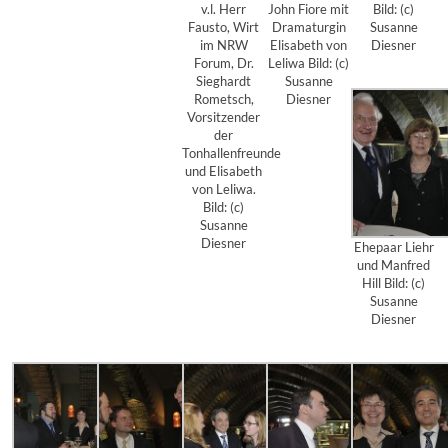
v.l. Herr
John Fiore mit
Bild: (c)
Fausto, Wirt
Dramaturgin
Susanne
im NRW
Elisabeth von
Diesner
Forum, Dr.
Leliwa Bild: (c)
Sieghardt
Susanne
Rometsch,
Diesner
Vorsitzender
der
Tonhallenfreunde
und Elisabeth
von Leliwa.
Bild: (c)
Susanne
Diesner
Ehepaar Liehr
und Manfred
Hill Bild: (c)
Susanne
Diesner