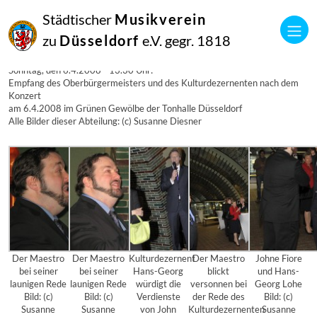
06
Städtischer
Musikverein
April
2008
zu
Düsseldorf
e.V. gegr. 1818
Manfred Hill
Maestro Fiore in Feierlaune: Sonntag, den 6.4.2008 – 13.30 Uhr:
Sonntag, den 6.4.2008 - 13.30 Uhr:
Empfang des Oberbürgermeisters und des Kulturdezernenten nach dem
Konzert
am 6.4.2008 im Grünen Gewölbe der Tonhalle Düsseldorf
Alle Bilder dieser Abteilung: (c) Susanne Diesner
Der Maestro
Der Maestro
Kulturdezernent
Der Maestro
Johne Fiore
bei seiner
bei seiner
Hans-Georg
blickt
und Hans-
launigen Rede
launigen Rede
würdigt die
versonnen bei
Georg Lohe
Bild: (c)
Bild: (c)
Verdienste
der Rede des
Bild: (c)
Susanne
Susanne
von John
Kulturdezernenten
Susanne