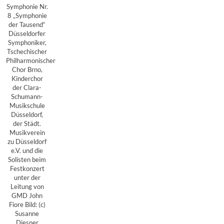
Symphonie Nr.
8 „Symphonie
der Tausend“
Düsseldorfer
Symphoniker,
Tschechischer
Philharmonischer
Chor Brno,
Kinderchor
der Clara-
Schumann-
Musikschule
Düsseldorf,
der Städt.
Musikverein
zu Düsseldorf
e.V. und die
Solisten beim
Festkonzert
unter der
Leitung von
GMD John
Fiore Bild: (c)
Susanne
Diesner