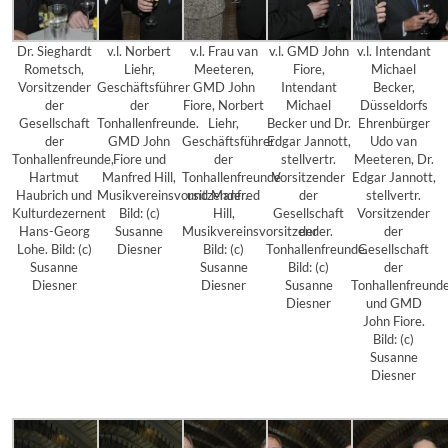
Dr. Sieghardt
v.l. Norbert
v.l. Frau van
v.l. GMD John
v.l. Intendant
Rometsch,
Liehr,
Meeteren,
Fiore,
Michael
Vorsitzender
Geschäftsführer
GMD John
Intendant
Becker,
der
der
Fiore, Norbert
Michael
Düsseldorfs
Gesellschaft
Tonhallenfreunde.
Liehr,
Becker und Dr.
Ehrenbürger
der
GMD John
Geschäftsführer
Edgar Jannott,
Udo van
Tonhallenfreunde,
Fiore und
der
stellvertr.
Meeteren, Dr.
Hartmut
Manfred Hill,
Tonhallenfreunde
Vorsitzender
Edgar Jannott,
Haubrich und
Musikvereinsvorsitzender.
und Manfred
der
stellvertr.
Kulturdezernent
Bild: (c)
Hill,
Gesellschaft
Vorsitzender
Hans-Georg
Susanne
Musikvereinsvorsitzender.
der
der
Lohe. Bild: (c)
Diesner
Bild: (c)
Tonhallenfreunde.
Gesellschaft
Susanne
Susanne
Bild: (c)
der
Diesner
Diesner
Susanne
Tonhallenfreund
Diesner
und GMD
John Fiore.
Bild: (c)
Susanne
Diesner