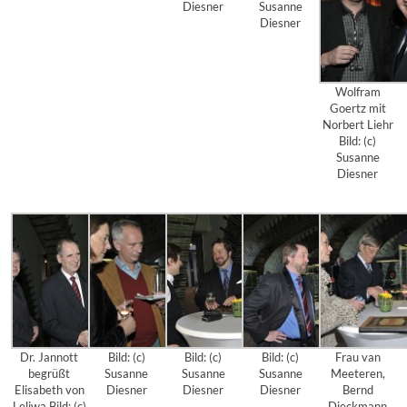
Diesner
Susanne
Diesner
Wolfram
Goertz mit
Norbert Liehr
Bild: (c)
Susanne
Diesner
Dr. Jannott
Bild: (c)
Bild: (c)
Bild: (c)
Frau van
begrüßt
Susanne
Susanne
Susanne
Meeteren,
Elisabeth von
Diesner
Diesner
Diesner
Bernd
Leliwa Bild: (c)
Dieckmann