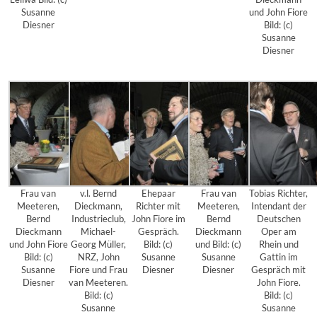
Susanne
und John Fiore
Diesner
Bild: (c)
Susanne
Diesner
Frau van
v.l. Bernd
Ehepaar
Frau van
Tobias Richter,
Meeteren,
Dieckmann,
Richter mit
Meeteren,
Intendant der
Bernd
Industrieclub,
John Fiore im
Bernd
Deutschen
Dieckmann
Michael-
Gespräch.
Dieckmann
Oper am
und John Fiore
Georg Müller,
Bild: (c)
und Bild: (c)
Rhein und
Bild: (c)
NRZ, John
Susanne
Susanne
Gattin im
Susanne
Fiore und Frau
Diesner
Diesner
Gespräch mit
Diesner
van Meeteren.
John Fiore.
Bild: (c)
Bild: (c)
Susanne
Susanne