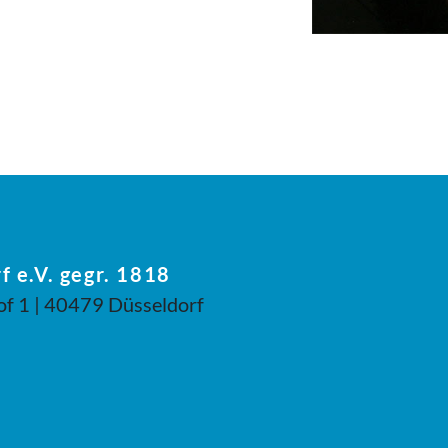
f e.V. gegr. 1818
of 1 | 40479 Düsseldorf