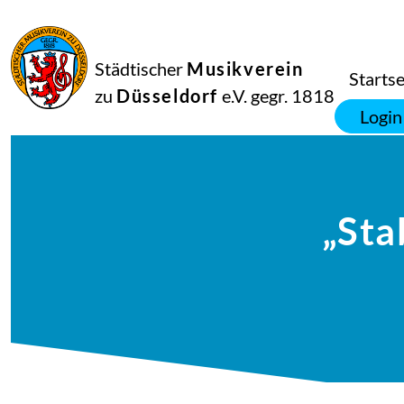
Städtischer
Musikverein
Startse
zu
Düsseldorf
e.V. gegr. 1818
Login
„Sta