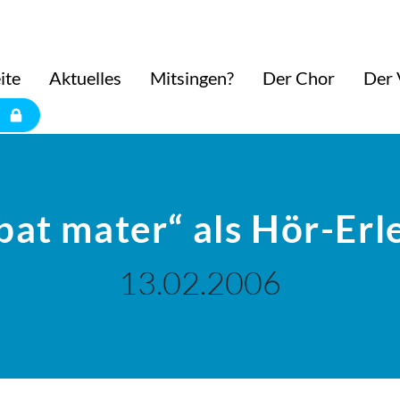
ite
Aktuelles
Mitsingen?
Der Chor
Der 
bat mater“ als Hör-Erl
13.02.2006