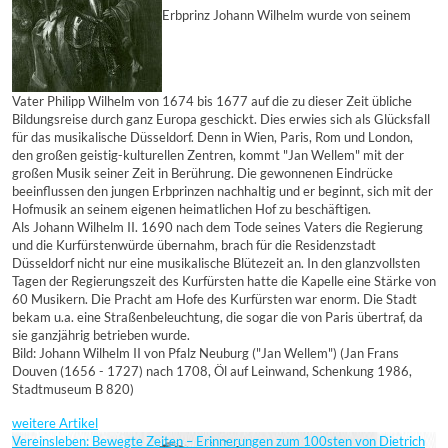
Erbprinz Johann Wilhelm wurde von seinem
Vater Philipp Wilhelm von 1674 bis 1677 auf die zu dieser Zeit übliche
Bildungsreise durch ganz Europa geschickt. Dies erwies sich als Glücksfall
für das musikalische Düsseldorf. Denn in Wien, Paris, Rom und London,
den großen geistig-kulturellen Zentren, kommt "Jan Wellem" mit der
großen Musik seiner Zeit in Berührung. Die gewonnenen Eindrücke
beeinflussen den jungen Erbprinzen nachhaltig und er beginnt, sich mit der
Hofmusik an seinem eigenen heimatlichen Hof zu beschäftigen.
Als Johann Wilhelm II. 1690 nach dem Tode seines Vaters die Regierung
und die Kurfürstenwürde übernahm, brach für die Residenzstadt
Düsseldorf nicht nur eine musikalische Blütezeit an. In den glanzvollsten
Tagen der Regierungszeit des Kurfürsten hatte die Kapelle eine Stärke von
60 Musikern. Die Pracht am Hofe des Kurfürsten war enorm. Die Stadt
bekam u.a. eine Straßenbeleuchtung, die sogar die von Paris übertraf, da
sie ganzjährig betrieben wurde.
Bild: Johann Wilhelm II von Pfalz Neuburg ("Jan Wellem") (Jan Frans
Douven (1656 - 1727) nach 1708, Öl auf Leinwand, Schenkung 1986,
Stadtmuseum B 820)
weitere Artikel
Vereinsleben: Bewegte Zeiten – Erinnerungen zum 100sten von Dietrich