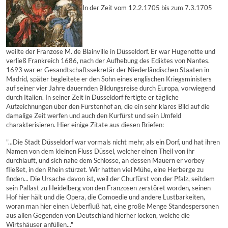
In der Zeit vom 12.2.1705 bis zum 7.3.1705
weilte der Franzose M. de Blainville in Düsseldorf. Er war Hugenotte und
verließ Frankreich 1686, nach der Aufhebung des Ediktes von Nantes.
1693 war er Gesandtschaftssekretär der Niederländischen Staaten in
Madrid, später begleitete er den Sohn eines englischen Kriegsministers
auf seiner vier Jahre dauernden Bildungsreise durch Europa, vorwiegend
durch Italien. In seiner Zeit in Düsseldorf fertigte er tägliche
Aufzeichnungen über den Fürstenhof an, die ein sehr klares Bild auf die
damalige Zeit werfen und auch den Kurfürst und sein Umfeld
charakterisieren. Hier einige Zitate aus diesen Briefen:
"...Die Stadt Düsseldorf war vormals nicht mehr, als ein Dorf, und hat ihren
Namen von dem kleinen Fluss Düssel, welcher einen Theil von ihr
durchläuft, und sich nahe dem Schlosse, an dessen Mauern er vorbey
fließet, in den Rhein stürzet. Wir hatten viel Mühe, eine Herberge zu
finden... Die Ursache davon ist, weil der Churfürst von der Pfalz, seitdem
sein Pallast zu Heidelberg von den Franzosen zerstöret worden, seinen
Hof hier hält und die Opera, die Comoedie und andere Lustbarkeiten,
woran man hier einen Ueberfluß hat, eine große Menge Standespersonen
aus allen Gegenden von Deutschland hierher locken, welche die
Wirtshäuser anfüllen..."