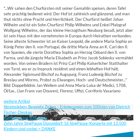
"...Wir sahen den Churfürsten mit seiner Gemahlin speisen, deren Tafel
sehr prächtig bedienet wird. Der Hof ist zahlreich und glänzend, und man
thut nichts ohne Pracht und Herrlichkeit. Der Churfürst heißet Johan
Wilhelm und ist ein Sohn Churfürst Philip Wilhelms und Enkel Pfalzgraf
Wolfgang Wilhelms, der das kleine Herzogthum Neuburg besaß, jetzt aber
ist sein Haus mit den vornehmsten in Europa durch Heirathen verbunden.
Seine älteste Schwester ist an Kaiser Leopold, die andere Maria Sophia an
König Peter den II. von Portugal, die dritte Maria Anna an K. Carl den II.
von Spanien, die vierte Dorothea Sophia an Herzog Odoard den II. von
Parma, und die jüngste Maria Elisabeth an Prinz Jacob Sobiesky vermählet
worden. Von seinen Brüdern ist Prinz Carl Philip Kaiserlicher Statthalter
von Tyrol, wo er zu Inspruck residiret und einen lebhaften Hof hält,
Alexander Sigismund Bischof zu Augspurg, Franz Ludewig Bischof zu
Breslau und Worms, Probst zu Elwangen, Hoch- und Deutschmeister..."
Bild: Doppelbildnis Jan Wellem und Anna Maria Luisa de' Medici, 1708,
Öl/Lw., (Jan Frans van Douven), Florenz, Uffizi, Corriforio Vasariano
weitere Artikel
Vereinsleben: Bewegte Zeiten – Erinnerungen zum 100sten von Dietrich
Fischer-Dieskau
Kunibert Jung 100 Jahre
Zehn Jahre SingPause Düsseldorf: 16 SingPause-Konzerte mit 13.500
Kindern sind vorbei = DANKE