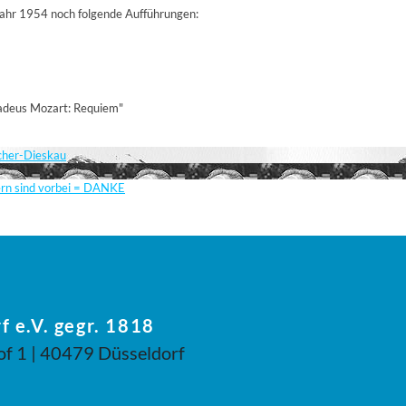
ahr 1954 noch folgende Aufführungen:
adeus Mozart: Requiem"
scher-Dieskau
ern sind vorbei = DANKE
f e.V. gegr. 1818
of 1 | 40479 Düsseldorf