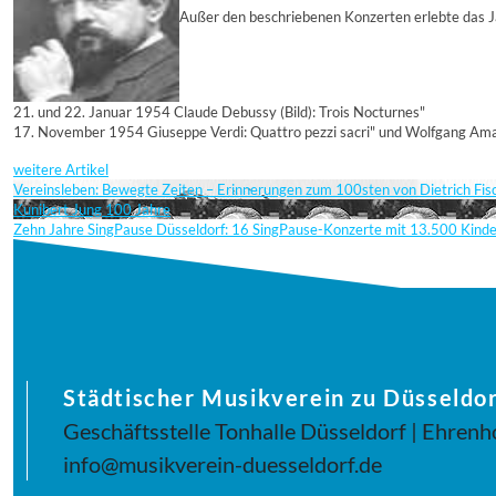
Außer den beschriebenen Konzerten erlebte das J
21. und 22. Januar 1954 Claude Debussy (Bild): Trois Nocturnes"
17. November 1954 Giuseppe Verdi: Quattro pezzi sacri" und Wolfgang Am
weitere Artikel
Vereinsleben: Bewegte Zeiten – Erinnerungen zum 100sten von Dietrich Fi
Kunibert Jung 100 Jahre
Zehn Jahre SingPause Düsseldorf: 16 SingPause-Konzerte mit 13.500 Kind
Städtischer Musikverein zu Düsseldor
Geschäftsstelle Tonhalle Düsseldorf | Ehrenh
info@musikverein-duesseldorf.de