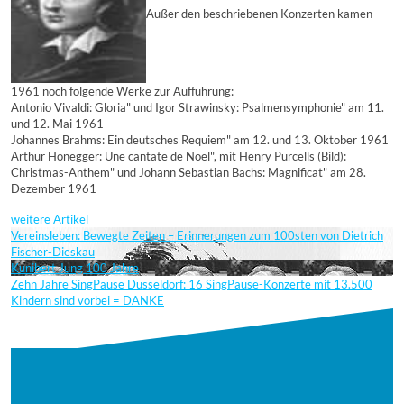
Außer den beschriebenen Konzerten kamen
1961 noch folgende Werke zur Aufführung:
Antonio Vivaldi: Gloria" und Igor Strawinsky: Psalmensymphonie" am 11.
und 12. Mai 1961
Johannes Brahms: Ein deutsches Requiem" am 12. und 13. Oktober 1961
Arthur Honegger: Une cantate de Noel", mit Henry Purcells (Bild):
Christmas-Anthem" und Johann Sebastian Bachs: Magnificat" am 28.
Dezember 1961
weitere Artikel
Vereinsleben: Bewegte Zeiten – Erinnerungen zum 100sten von Dietrich
Fischer-Dieskau
Kunibert Jung 100 Jahre
Zehn Jahre SingPause Düsseldorf: 16 SingPause-Konzerte mit 13.500
Kindern sind vorbei = DANKE