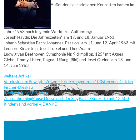
Außer den beschriebenen Konzerten kamen im
Jahre 1963 noch folgende Werke zur Aufführung:
Joseph Haydn: Die Jahreszeiten" am 17. und 18. Januar 1963
Johann Sebastian Bach: Johannes-Passion" am 11. und 12. April 1963 mit
Leonore Kirchstein, Josef Traxel und Theo Adam
Ludwig van Beethoven: Symphonie Nr. 9 d-moll op. 125" mit Agnes
Giebel, Emmy Lisken, Ragnar Ulfung (Bild) und Josef Greindl am 13. und
14. Juni 1963
weitere Artikel
Vereinsleben: Bewegte Zeiten – Erinnerungen zum 100sten von Dietrich
Fischer-Dieskau
Kunibert Jung 100 Jahre
Zehn Jahre SingPause Düsseldorf: 16 SingPause-Konzerte mit 13.500
Kindern sind vorbei = DANKE