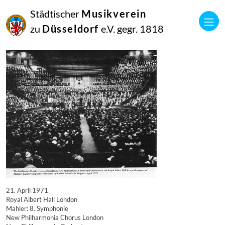
16
Städtischer
Musikverein
September
2014
zu
Düsseldorf
e.V. gegr. 1818
Manfred Hill
8402
21. April 1971
Royal Albert Hall London
Mahler: 8. Symphonie
New Philharmonia Chorus London