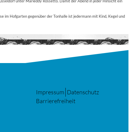
seldorf unter Marieddy Rossetto. Damit der Abend in jeder Hinsicht ein
se im Hofgarten gegenüber der Tonhalle ist jedermann mit Kind, Kegel und
Impressum
Datenschutz
Barrierefreiheit