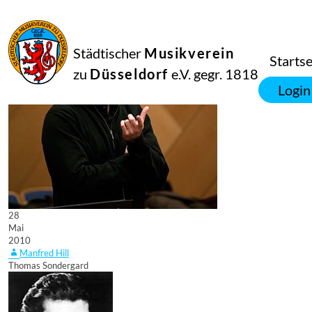
Städtischer
Musikverein
Startse
zu
Düsseldorf
e.V. gegr. 1818
Login
28
Mai
2010
Manfred Hill
Thomas Sondergard