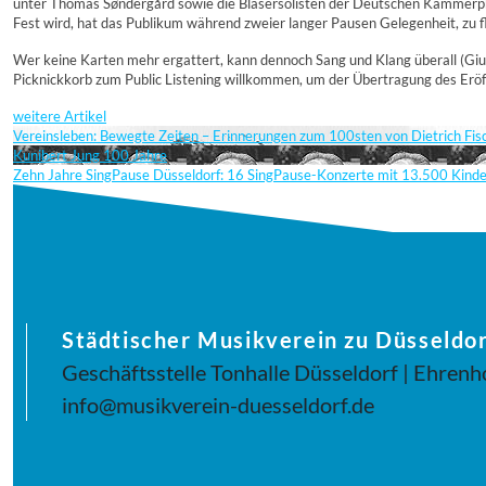
unter Thomas Søndergård sowie die Bläsersolisten der Deutschen Kammerphi
Fest wird, hat das Publikum während zweier langer Pausen Gelegenheit, zu fl
Wer keine Karten mehr ergattert, kann dennoch Sang und Klang überall (Gi
Picknickkorb zum Public Listening willkommen, um der Übertragung des Er
weitere Artikel
Vereinsleben: Bewegte Zeiten – Erinnerungen zum 100sten von Dietrich Fi
Kunibert Jung 100 Jahre
Zehn Jahre SingPause Düsseldorf: 16 SingPause-Konzerte mit 13.500 Kind
Städtischer Musikverein zu Düsseldor
Geschäftsstelle Tonhalle Düsseldorf | Ehrenh
info@musikverein-duesseldorf.de