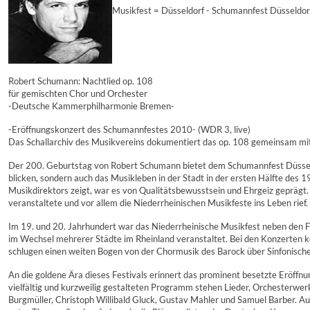
Musikfest = Düsseldorf - Schumannfest Düsseldor
Robert Schumann: Nachtlied op. 108
für gemischten Chor und Orchester
-Deutsche Kammerphilharmonie Bremen-
-Eröffnungskonzert des Schumannfestes 2010- (WDR 3, live)
Das Schallarchiv des Musikvereins dokumentiert das op. 108 gemeinsam mit
Der 200. Geburtstag von Robert Schumann bietet dem Schumannfest Düsseld
blicken, sondern auch das Musikleben in der Stadt in der ersten Hälfte des
Musikdirektors zeigt, war es von Qualitätsbewusstsein und Ehrgeiz geprägt.
veranstaltete und vor allem die Niederrheinischen Musikfeste ins Leben rief.
Im 19. und 20. Jahrhundert war das Niederrheinische Musikfest neben den 
im Wechsel mehrerer Städte im Rheinland veranstaltet. Bei den Konzerten
schlugen einen weiten Bogen von der Chormusik des Barock über Sinfonische
An die goldene Ära dieses Festivals erinnert das prominent besetzte Eröff
vielfältig und kurzweilig gestalteten Programm stehen Lieder, Orchesterw
Burgmüller, Christoph Willibald Gluck, Gustav Mahler und Samuel Barber. A