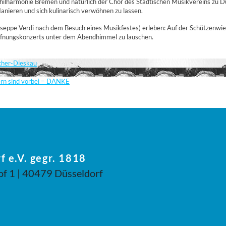
lharmonie Bremen und natürlich der Chor des Städtischen Musikvereins zu Düs
anieren und sich kulinarisch verwöhnen zu lassen.
useppe Verdi nach dem Besuch eines Musikfestes) erleben: Auf der Schützenwie
öffnungskonzerts unter dem Abendhimmel zu lauschen.
scher-Dieskau
ern sind vorbei = DANKE
f e.V. gegr. 1818
of 1 | 40479 Düsseldorf