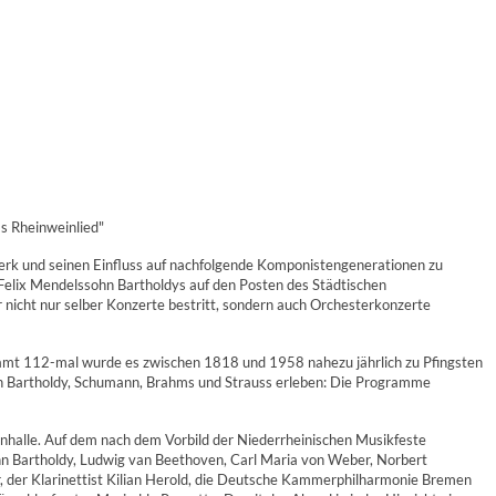
s Rheinweinlied"
rk und seinen Einfluss auf nachfolgende Komponistengenerationen zu
m Felix Mendelssohn Bartholdys auf den Posten des Städtischen
 nicht nur selber Konzerte bestritt, sondern auch Orchesterkonzerte
samt 112-mal wurde es zwischen 1818 und 1958 nahezu jährlich zu Pfingsten
n Bartholdy, Schumann, Brahms und Strauss erleben: Die Programme
onhalle. Auf dem nach dem Vorbild der Niederrheinischen Musikfeste
hn Bartholdy, Ludwig van Beethoven, Carl Maria von Weber, Norbert
r, der Klarinettist Kilian Herold, die Deutsche Kammerphilharmonie Bremen