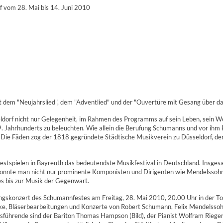
f vom 28. Mai bis 14. Juni 2010
 dem "Neujahrslied", dem "Adventlied" und der "Ouvertüre mit Gesang über da
orf nicht nur Gelegenheit, im Rahmen des Programms auf sein Leben, sein We
 19. Jahrhunderts zu beleuchten. Wie allein die Berufung Schumanns und vor ih
 Die Fäden zog der 1818 gegründete Städtische Musikverein zu Düsseldorf, der
Festspielen in Bayreuth das bedeutendste Musikfestival in Deutschland. Insge
 konnte man nicht nur prominente Komponisten und Dirigenten wie Mendelssoh
s bis zur Musik der Gegenwart.
nungskonzert des Schumannfestes am Freitag, 28. Mai 2010, 20.00 Uhr in der T
erke, Bläserbearbeitungen und Konzerte von Robert Schumann, Felix Mendelsso
usführende sind der Bariton Thomas Hampson (Bild), der Pianist Wolfram Riege