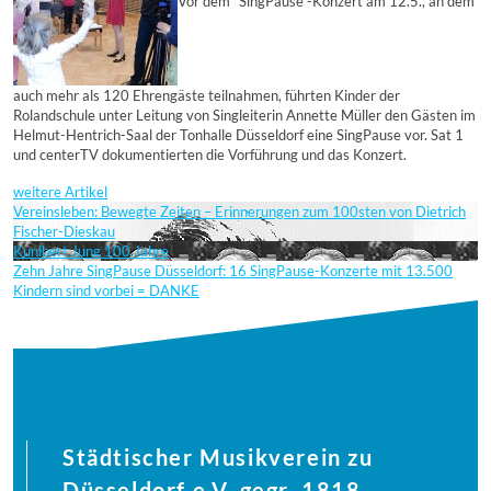
Vor dem "SingPause"-Konzert am 12.5., an dem
auch mehr als 120 Ehrengäste teilnahmen, führten Kinder der
Rolandschule unter Leitung von Singleiterin Annette Müller den Gästen im
Helmut-Hentrich-Saal der Tonhalle Düsseldorf eine SingPause vor. Sat 1
und centerTV dokumentierten die Vorführung und das Konzert.
weitere Artikel
Vereinsleben: Bewegte Zeiten – Erinnerungen zum 100sten von Dietrich
Fischer-Dieskau
Kunibert Jung 100 Jahre
Zehn Jahre SingPause Düsseldorf: 16 SingPause-Konzerte mit 13.500
Kindern sind vorbei = DANKE
Städtischer Musikverein zu
Düsseldorf e.V. gegr. 1818