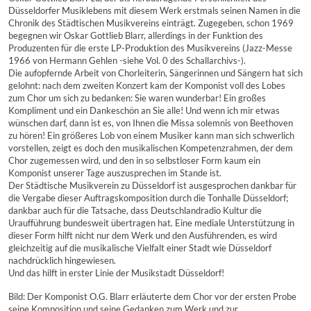
Düsseldorfer Musiklebens mit diesem Werk erstmals seinen Namen in die
Chronik des Städtischen Musikvereins einträgt. Zugegeben, schon 1969
begegnen wir Oskar Gottlieb Blarr, allerdings in der Funktion des
Produzenten für die erste LP-Produktion des Musikvereins (Jazz-Messe
1966 von Hermann Gehlen -siehe Vol. 0 des Schallarchivs-).
Die aufopfernde Arbeit von Chorleiterin, Sängerinnen und Sängern hat sich
gelohnt: nach dem zweiten Konzert kam der Komponist voll des Lobes
zum Chor um sich zu bedanken: Sie waren wunderbar! Ein großes
Kompliment und ein Dankeschön an Sie alle! Und wenn ich mir etwas
wünschen darf, dann ist es, von Ihnen die Missa solemnis von Beethoven
zu hören! Ein größeres Lob von einem Musiker kann man sich schwerlich
vorstellen, zeigt es doch den musikalischen Kompetenzrahmen, der dem
Chor zugemessen wird, und den in so selbstloser Form kaum ein
Komponist unserer Tage auszusprechen im Stande ist.
Der Städtische Musikverein zu Düsseldorf ist ausgesprochen dankbar für
die Vergabe dieser Auftragskomposition durch die Tonhalle Düsseldorf;
dankbar auch für die Tatsache, dass Deutschlandradio Kultur die
Uraufführung bundesweit übertragen hat. Eine mediale Unterstützung in
dieser Form hilft nicht nur dem Werk und den Ausführenden, es wird
gleichzeitig auf die musikalische Vielfalt einer Stadt wie Düsseldorf
nachdrücklich hingewiesen.
Und das hilft in erster Linie der Musikstadt Düsseldorf!
Bild: Der Komponist O.G. Blarr erläuterte dem Chor vor der ersten Probe
seine Komposition und seine Gedanken zum Werk und zur