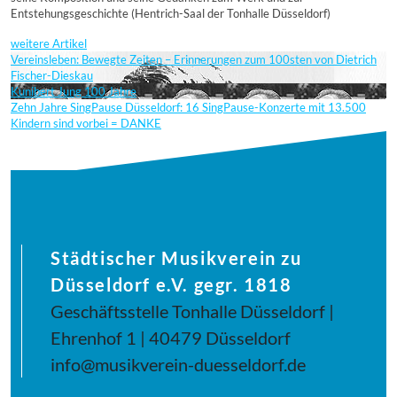
Entstehungsgeschichte (Hentrich-Saal der Tonhalle Düsseldorf)
weitere Artikel
Vereinsleben: Bewegte Zeiten – Erinnerungen zum 100sten von Dietrich
Fischer-Dieskau
Kunibert Jung 100 Jahre
Zehn Jahre SingPause Düsseldorf: 16 SingPause-Konzerte mit 13.500
Kindern sind vorbei = DANKE
Städtischer Musikverein zu
Düsseldorf e.V. gegr. 1818
Geschäftsstelle Tonhalle Düsseldorf |
Ehrenhof 1 | 40479 Düsseldorf
info@musikverein-duesseldorf.de