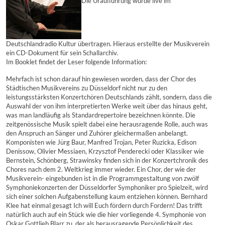
Die Uraufführung wurde live im
Deutschlandradio Kultur übertragen. Hieraus erstellte der Musikverein
ein CD-Dokument für sein Schallarchiv.
Im Booklet findet der Leser folgende Information:
Mehrfach ist schon darauf hin gewiesen worden, dass der Chor des
Städtischen Musikvereins zu Düsseldorf nicht nur zu den
leistungsstärksten Konzertchören Deutschlands zählt, sondern, dass die
Auswahl der von ihm interpretierten Werke weit über das hinaus geht,
was man landläufig als Standardrepertoire bezeichnen könnte. Die
zeitgenössische Musik spielt dabei eine herausragende Rolle, auch was
den Anspruch an Sänger und Zuhörer gleichermaßen anbelangt.
Komponisten wie Jürg Baur, Manfred Trojan, Peter Ruzicka, Edison
Denissow, Olivier Messiaen, Krzysztof Penderecki oder Klassiker wie
Bernstein, Schönberg, Strawinsky finden sich in der Konzertchronik des
Chores nach dem 2. Weltkrieg immer wieder. Ein Chor, der wie der
Musikverein- eingebunden ist in die Programmgestaltung von zwölf
Symphoniekonzerten der Düsseldorfer Symphoniker pro Spielzeit, wird
sich einer solchen Aufgabenstellung kaum entziehen können. Bernhard
Klee hat einmal gesagt Ich will Euch fördern durch Fordern! Das trifft
natürlich auch auf ein Stück wie die hier vorliegende 4. Symphonie von
Oskar Gottlieb Blarr zu, der als herausragende Persönlichkeit des