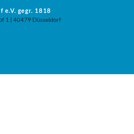
f e.V. gegr. 1818
of 1 | 40479 Düsseldorf