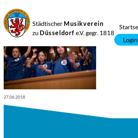
27
Juli
2018
Netkotec
Städtischer
Musikverein
27.06.2018
Startse
zu
Düsseldorf
e.V. gegr. 1818
Login
27.06.2018