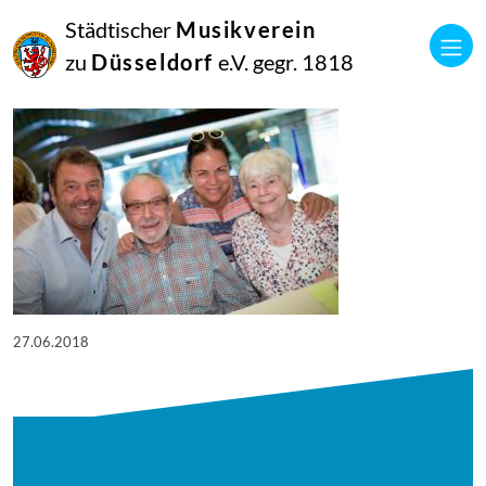
27
Städtischer
Musikverein
Juli
2018
zu
Düsseldorf
e.V. gegr. 1818
Netkotec
27.06.2018
27.06.2018