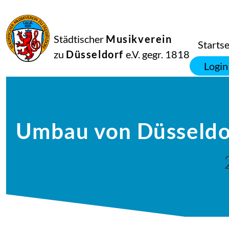
Städtischer
Musikverein
Startse
zu
Düsseldorf
e.V. gegr. 1818
Login
Umbau von Düsseld