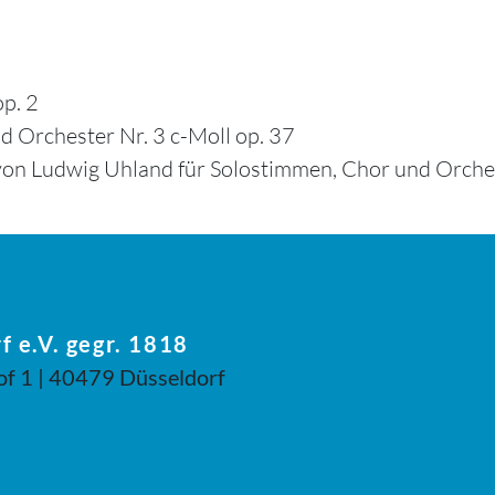
p. 2
d Orchester Nr. 3 c-Moll op. 37
von Ludwig Uhland für Solostimmen, Chor und Orche
f e.V. gegr. 1818
of 1 | 40479 Düsseldorf