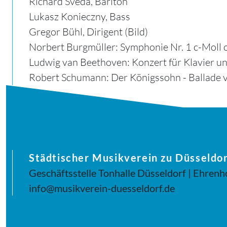
Richard Sveda, Bariton
Lukasz Konieczny, Bass
Gregor Bühl, Dirigent (Bild)
Norbert Burgmüller: Symphonie Nr. 1 c-Moll o
Ludwig van Beethoven: Konzert für Klavier un
Robert Schumann: Der Königssohn - Ballade 
Städtischer Musikverein zu Düsseldor
Geschäftsstelle Tonhalle Düsseldorf | Ehrenh
info@musikverein-duesseldorf.de