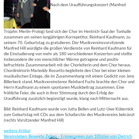
Nach dem Uraufführungskonzert (Manfred
Trojahn: Merlin-Prolog) fand sich der Chor im Hentrich-Saal der Tonhalle
zusammen um seinen langjährigen Korrepetitor, Reinhard Kaufmann, zu
seinem 70. Geburtstag zu gratulieren. Der Musikvereinsvorsitzende
Manfred Hill würdigte die großen Verdienste von Reinhard Kaufmann für
die Einstudierung von mehr als 180 verschiedenen Konzerten und stellte
insbesondere die von menschlicher Wärme getragene und positiv
befruchtete Zusammenarbeit mit der Chorleiterin und dem Chor heraus.
Chordirektorin Marieddy Rossetto begleitete den Chor bei einer kleinen
musikalischen Einlage, die im Zusammenhang mit einem Gedicht von Jens
Billerbeck stand. Musikvereinstenor Reinhard Fuchs brachte den Chor und
Herrn Kaufmann zu einem spontanen Musikbeitrag zusammen. Eine
fröhliche Feier, die auch in ihrer Stimmung durch den Erfolg der
Uraufführung zusätzlich begünstigt wurde, klang nach Mitternacht aus.
Bild: Reinhard Kaufmann wurde von Jutta Bellen und Lutz-Uwe Köbernick
zum Geburtstag mit CDs aus dem Schallarchiv des Musikvereins bekränzt
(rechts Vorsitzender Manfred Hill)
weitere Artikel
Vereinsleben: Bewegte Zeiten – Erinnerungen zum 100sten von Dietrich